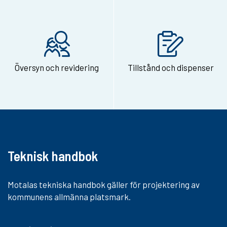
i
a
e
-
Översyn och revidering
Tillstånd och dispenser
p
o
s
t
Teknisk handbok
Motalas tekniska handbok gäller för projektering av
kommunens allmänna platsmark.