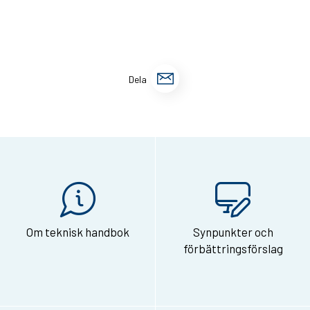
D
Dela
e
l
a
s
i
d
Om teknisk handbok
Synpunkter och
a
förbättringsförslag
n
v