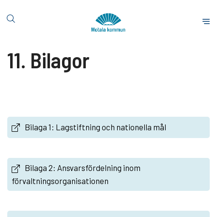
H
o
S
p
t
p
a
11. Bilagor
a
r
t
t
i
s
l
i
l
d
i
a
n
Bilaga 1: Lagstiftning och nationella mål
n
e
h
Bilaga 2: Ansvarsfördelning inom
å
förvaltningsorganisationen
l
l