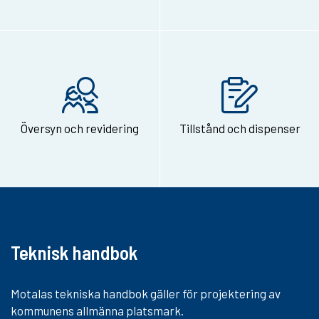
v
i
a
e
-
Översyn och revidering
Tillstånd och dispenser
p
o
s
t
Teknisk handbok
Motalas tekniska handbok gäller för projektering av
kommunens allmänna platsmark.