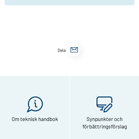
D
Dela
e
l
a
s
i
d
Om teknisk handbok
Synpunkter och
a
förbättringsförslag
n