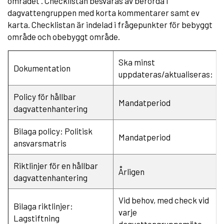
området . Checklistan besvaras av berörda i
dagvattengruppen med korta kommentarer samt ev
karta. Checklistan är indelad i frågepunkter för bebyggt
område och obebyggt område.
Ska minst
Dokumentation
uppdateras/aktualiseras:
Policy för hållbar
Mandatperiod
dagvattenhantering
Bilaga policy: Politisk
Mandatperiod
ansvarsmatris
Riktlinjer för en hållbar
Årligen
dagvattenhantering
Vid behov, med check vid
Bilaga riktlinjer:
varje
Lagstiftning
dagvattengruppsmöte