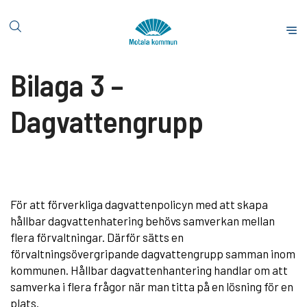
H
o
S
p
t
p
a
Bilaga 3 –
a
r
t
t
i
Dagvattengrupp
s
l
i
l
d
i
a
n
n
För att förverkliga dagvattenpolicyn med att skapa
e
hållbar dagvattenhatering behövs samverkan mellan
h
flera förvaltningar. Därför sätts en
å
förvaltningsövergripande dagvattengrupp samman inom
l
kommunen. Hållbar dagvattenhantering handlar om att
l
samverka i flera frågor när man titta på en lösning för en
plats.