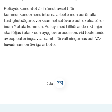
Policydokumentet är främst avsett för
kommunkoncernens interna arbete men berör alla
fastighetsägare, verksamhetsutövare och exploatörer
inom Motala kommun. Policy, med tillhörande riktlinjer,
ska följas i plan- och bygglovsprocessen, vid tecknande
av exploateringsavtal samt i förvaltningarnas och VA-
huvudmannen övriga arbete.
D
Dela
e
l
a