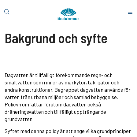
H
o
S
p
t
p
a
Bakgrund och syfte
a
r
t
t
i
s
l
i
l
d
i
a
Dagvatten är tillfälligt förekommande regn- och
n
smältvatten som rinner av markytor, tak, gator och
n
andra konstruktioner. Begreppet dagvatten används för
e
vatten från urbana miljöer och samlad bebyggelse.
h
Policyn omfattar förutom dagvatten också
å
dräneringsvatten och tillfälligt uppträngande
l
grundvatten.
l
Syftet med denna policy är att ange vilka grundprinciper