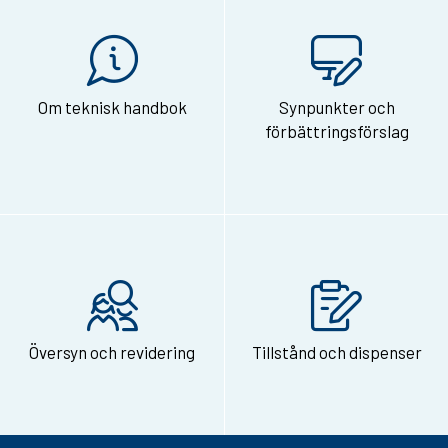
s
i
d
Om teknisk handbok
Synpunkter och
a
förbättringsförslag
n
v
i
a
e
-
Översyn och revidering
Tillstånd och dispenser
p
o
s