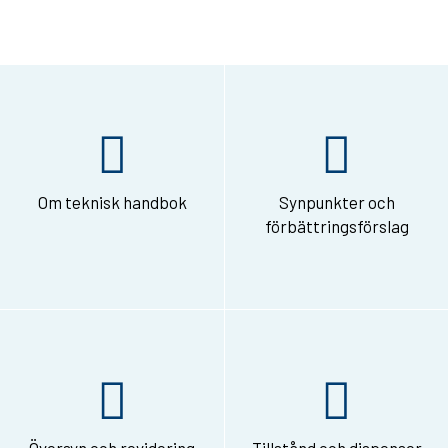
Om teknisk handbok
Synpunkter och
förbättringsförslag
Översyn och revidering
Tillstånd och dispenser