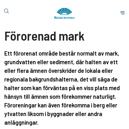
H
o
S
p
t
p
a
Förorenad mark
a
r
t
t
i
s
l
Ett förorenat område består normalt av mark,
i
l
grundvatten eller sediment, där halten av ett
d
i
a
eller flera ämnen överskrider de lokala eller
n
regionala bakgrundshalterna, det vill säga de
n
e
halter som kan förväntas på en viss plats med
h
hänsyn till ämnen som förekommer naturligt.
å
Föroreningar kan även förekomma i berg eller
l
ytvatten liksom i byggnader eller andra
l
anläggningar.