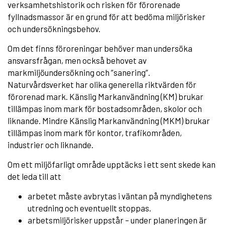
verksamhetshistorik och risken för förorenade
fyllnadsmassor är en grund för att bedöma miljörisker
och undersökningsbehov.
Om det finns föroreningar behöver man undersöka
ansvarsfrågan, men också behovet av
markmiljöundersökning och ”sanering”.
Naturvårdsverket har olika generella riktvärden för
förorenad mark. Känslig Markanvändning (KM) brukar
tillämpas inom mark för bostadsområden, skolor och
liknande. Mindre Känslig Markanvändning (MKM) brukar
tillämpas inom mark för kontor, trafikområden,
industrier och liknande.
Om ett miljöfarligt område upptäcks i ett sent skede kan
det leda till att
arbetet måste avbrytas i väntan på myndighetens
utredning och eventuellt stoppas.
arbetsmiljörisker uppstår – under planeringen är