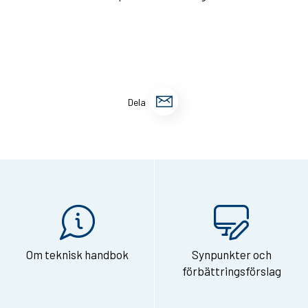
D
Dela
e
l
a
s
i
d
Om teknisk handbok
Synpunkter och
a
förbättringsförslag
n