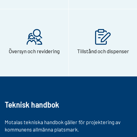
v
i
a
e
-
Översyn och revidering
Tillstånd och dispenser
p
o
s
t
Teknisk handbok
Motalas tekniska handbok gäller för projektering av
kommunens allmänna platsmark.