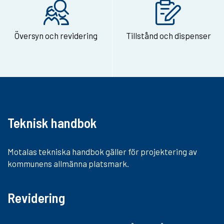
e
-
Översyn och revidering
Tillstånd och dispenser
p
o
s
t
Teknisk handbok
Motalas tekniska handbok gäller för projektering av
kommunens allmänna platsmark.
Revidering