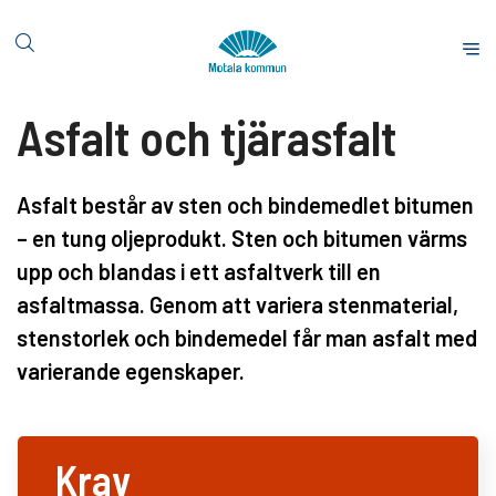
H
o
S
p
t
p
a
Asfalt och tjärasfalt
a
r
t
t
i
s
l
Asfalt består av sten och bindemedlet bitumen
i
l
– en tung oljeprodukt. Sten och bitumen värms
d
i
a
upp och blandas i ett asfaltverk till en
n
asfaltmassa. Genom att variera stenmaterial,
n
e
stenstorlek och bindemedel får man asfalt med
h
varierande egenskaper.
å
l
l
Krav