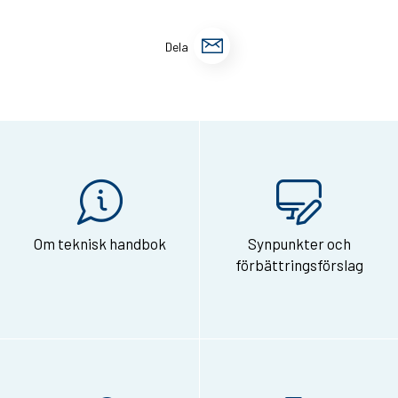
D
Dela
e
l
a
s
i
d
Om teknisk handbok
Synpunkter och
a
förbättringsförslag
n
v
i
a