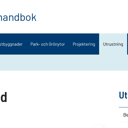
 handbok
stbyggnader
Park- och Grönytor
Projektering
Utrustning
dd
Ut
Be