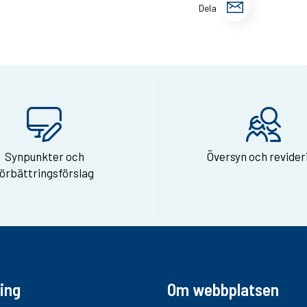
Dela
Dela
sidan
via
e-
post
Synpunkter och
Översyn och revider
förbättringsförslag
ing
Om webbplatsen