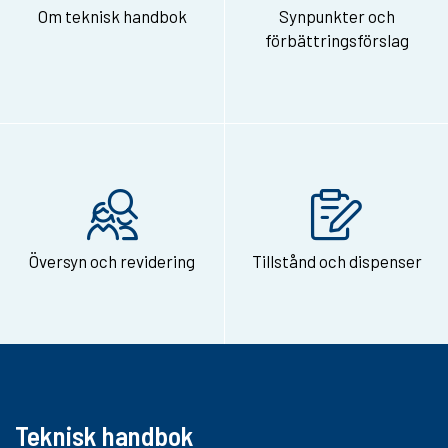
Om teknisk handbok
Synpunkter och
a
förbättringsförslag
n
v
i
a
e
-
Översyn och revidering
Tillstånd och dispenser
p
o
s
t
Teknisk handbok