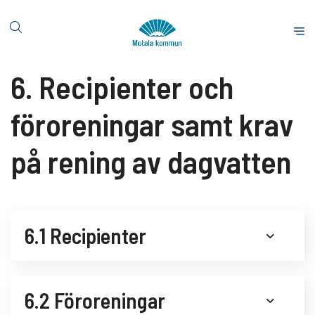
H
o
S
p
t
p
a
6. Recipienter och
a
r
t
t
i
föroreningar samt krav
s
l
i
l
på rening av dagvatten
d
i
a
n
n
e
6.1 Recipienter
h
å
l
l
6.2 Föroreningar