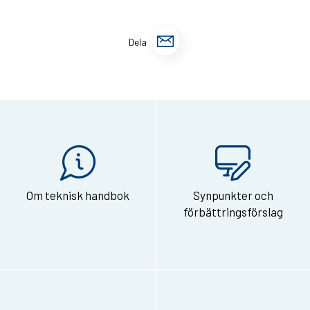
D
Dela
e
l
a
s
i
d
Om teknisk handbok
Synpunkter och
a
förbättringsförslag
n
v
i
a