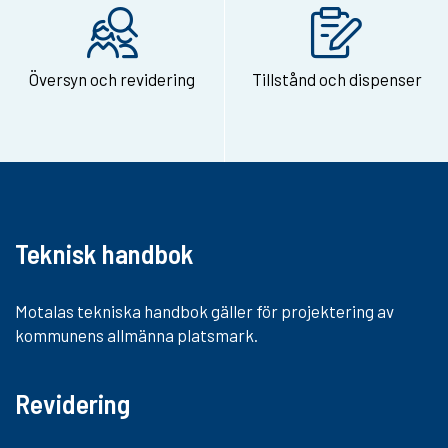
e
-
Översyn och revidering
Tillstånd och dispenser
p
o
s
t
Teknisk handbok
Motalas tekniska handbok gäller för projektering av
kommunens allmänna platsmark.
Revidering