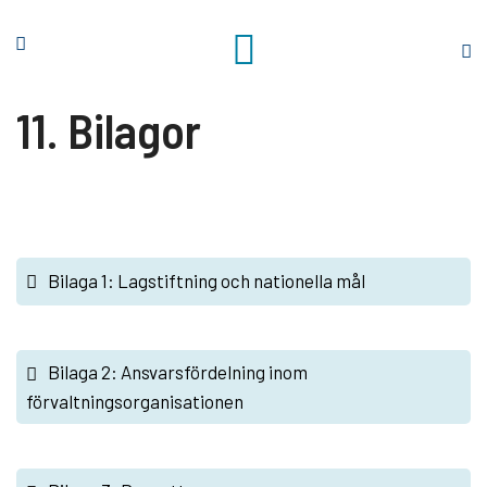
H
o
S
p
t
p
a
11. Bilagor
a
r
t
t
i
s
l
i
l
d
i
a
n
Bilaga 1: Lagstiftning och nationella mål
n
e
h
Bilaga 2: Ansvarsfördelning inom
å
förvaltningsorganisationen
l
l