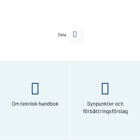
D
Dela
e
l
a
s
i
d
Om teknisk handbok
Synpunkter och
a
förbättringsförslag
n
v