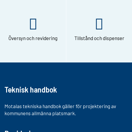
i
a
e
-
Översyn och revidering
Tillstånd och dispenser
p
o
s
t
Teknisk handbok
Motalas tekniska handbok gäller för projektering av
kommunens allmänna platsmark.